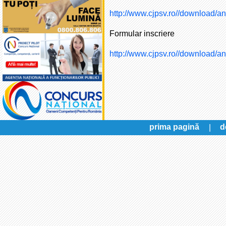
http://www.cjpsv.ro//download/a
Formular inscriere
http://www.cjpsv.ro//download/an
prima pagină
|
d