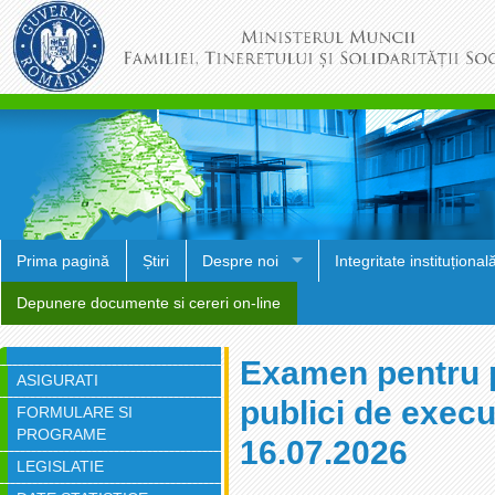
Prima pagină
Știri
Despre noi
Integritate instituțional
Depunere documente si cereri on-line
Examen pentru p
ASIGURATI
publici de execu
FORMULARE SI
PROGRAME
16.07.2026
LEGISLATIE