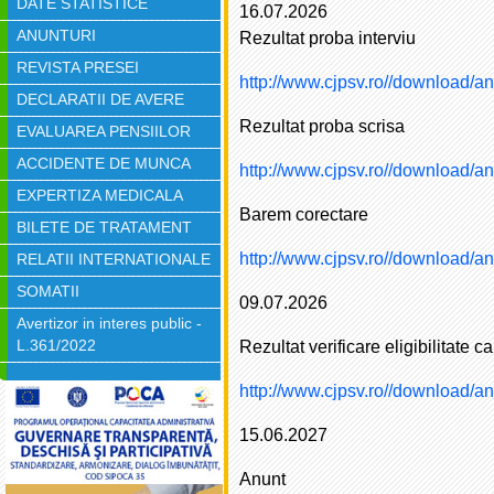
DATE STATISTICE
16.07.2026
ANUNTURI
Rezultat proba interviu
REVISTA PRESEI
http://www.cjpsv.ro//download/a
DECLARATII DE AVERE
Rezultat proba scrisa
EVALUAREA PENSIILOR
ACCIDENTE DE MUNCA
http://www.cjpsv.ro//download/a
EXPERTIZA MEDICALA
Barem corectare
BILETE DE TRATAMENT
http://www.cjpsv.ro//download/a
RELATII INTERNATIONALE
SOMATII
09.07.2026
Avertizor in interes public -
L.361/2022
Rezultat verificare eligibilitate c
http://www.cjpsv.ro//download/a
15.06.2027
Anunt